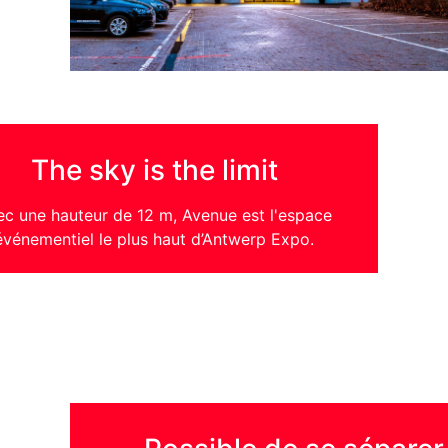
The sky is the limit
ec une hauteur de 12 m, Avenue est l'espace
événementiel le plus haut d’Antwerp Expo.