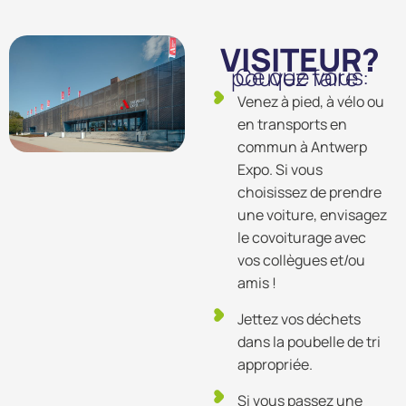
VISITEUR?
Ce que vous pouvez faire :
Venez à pied, à vélo ou
en transports en
commun à Antwerp
Expo. Si vous
choisissez de prendre
une voiture, envisagez
le covoiturage avec
vos collègues et/ou
amis !
Jettez vos déchets
dans la poubelle de tri
appropriée.
Si vous passez une