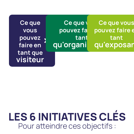
Ce que
Ce que vous
Ce que vou
vous
pouvez faire en
pouvez faire 
pouvez
tant
tant
qu'organisateur
qu'exposa
faire en
tant que
visiteur
LES 6 INITIATIVES CLÉS
Pour atteindre ces objectifs :