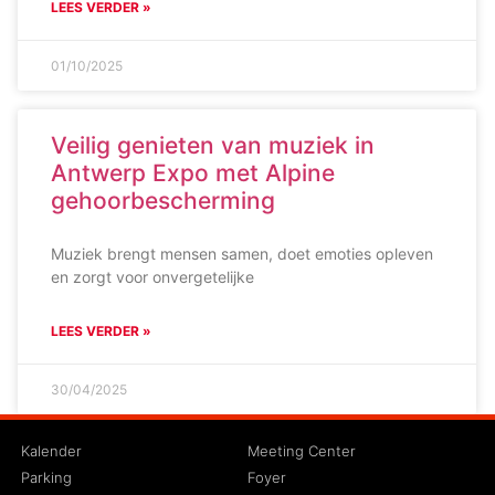
LEES VERDER »
01/10/2025
Veilig genieten van muziek in
Antwerp Expo met Alpine
gehoorbescherming
Muziek brengt mensen samen, doet emoties opleven
en zorgt voor onvergetelijke
LEES VERDER »
30/04/2025
Kalender
Meeting Center
Parking
Foyer