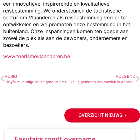
een innovatieve, inspirerende en kwalitatieve
reisbestemming. We ondersteunen de toeristische
sector om Vlaanderen als reisbestemming verder te
ontwikkelen en we promoten onze bestemming in het
buitenland. Onze inspanningen komen ten goede aan
zowel de plek als aan de bewoners, ondernemers en
bezoekers.
www.toerismevlaanderen.be
VORIG
VOLGEND
Easyfairs kondigt solide groei in omzet aan (+20,8%) en een sprong in EBITDA (+47,1%)
Veilig genieten van muziek in Antwerp Expo met Alpine gehoorbescherming
OVERZICHT NIEUWS >
Easyfairs rondt overname